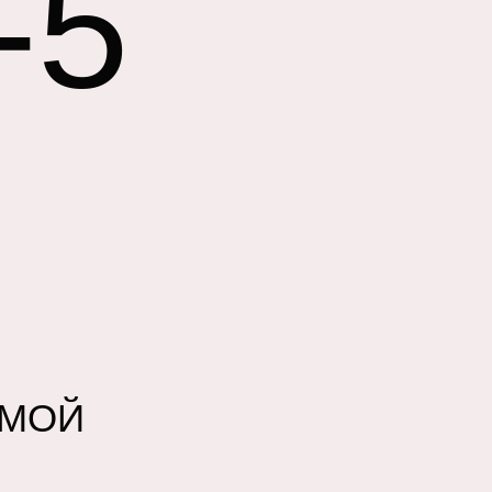
-5
МОЙ