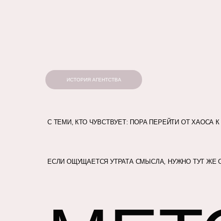
ИСТОРИЯ АГЕНТСТВА
ИССЛЕДОВАНИЕ 
ИССЛЕДОВАНИЕ 
ИССЛЕДОВАНИЕ 
С ТЕМИ, КТО ЧУВСТВУЕТ: ПОРА ПЕРЕЙТИ ОТ ХАОСА
АНАЛИЗ ЛИЧНОЙ 
АНАЛИЗ ЛИЧНОЙ 
АНАЛИЗ ЛИЧНОЙ 
АНАЛИЗ РОДОВЫХ
АНАЛИЗ РОДОВЫХ
АНАЛИЗ РОДОВЫХ
ЕСЛИ ОЩУЩАЕТСЯ УТРАТА СМЫСЛА, НУЖНО ТУТ ЖЕ О
СОЗДАНИЕ КАРТЫ «
СОЗДАНИЕ КАРТЫ «
СОЗДАНИЕ КАРТЫ «