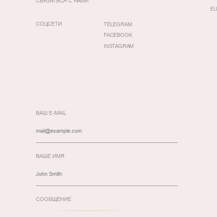
СВЯЗАТЬСЯ С НАМИ
EU
СОЦСЕТИ
TELEGRAM
FACEBOOK
INSTAGRAM
ВАШ E-MAIL
ВАШЕ ИМЯ
СООБЩЕНИЕ