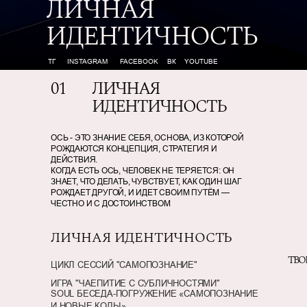
ЛИЧНАЯ
ИДЕНТИЧНОСТЬ
ТГ
INSTAGRAM
FACEBOOK
ВК
YOUTUBE
01
ЛИЧНАЯ
ИДЕНТИЧНОСТЬ
ОСЬ - ЭТО ЗНАНИЕ СЕБЯ, ОСНОВА, ИЗ КОТОРОЙ
РОЖДАЮТСЯ КОНЦЕПЦИЯ, СТРАТЕГИЯ И
ДЕЙСТВИЯ.
КОГДА ЕСТЬ ОСЬ, ЧЕЛОВЕК НЕ ТЕРЯЕТСЯ: ОН
ЗНАЕТ, ЧТО ДЕЛАТЬ, ЧУВСТВУЕТ, КАК ОДИН ШАГ
РОЖДАЕТ ДРУГОЙ, И ИДЕТ СВОИМ ПУТЁМ —
ЧЕСТНО И С ДОСТОИНСТВОМ
ЛИЧНАЯ ИДЕНТИЧНОСТЬ
ТВО
ЦИКЛ СЕССИЙ "САМОПОЗНАНИЕ"
ИГРА "ЧАЕПИТИЕ С СУБЛИЧНОСТЯМИ"
SOUL БЕСЕДА-ПОГРУЖЕНИЕ «САМОПОЗНАНИЕ
И НОВЫЕ КОДЫ»