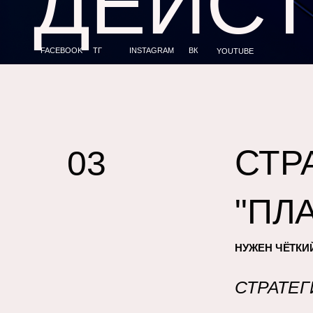
ДЕЙС
FACEBOOK
ТГ
INSTAGRAM
ВК
YOUTUBE
СТР
03
"ПЛ
НУЖЕН ЧЁТКИ
СТРАТЕ