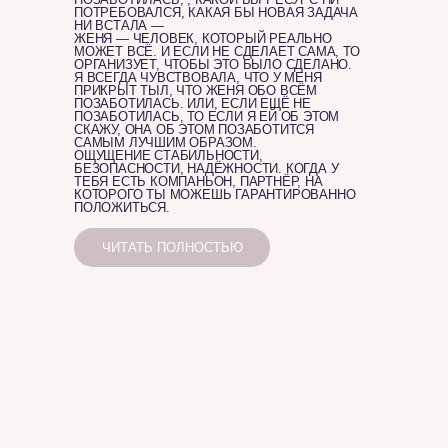
ПОТРЕБОВАЛСЯ, КАКАЯ БЫ НОВАЯ ЗАДАЧА
НИ ВСТАЛА —
ЖЕНЯ — ЧЕЛОВЕК, КОТОРЫЙ РЕАЛЬНО
МОЖЕТ ВСЁ. И ЕСЛИ НЕ СДЕЛАЕТ САМА, ТО
ОРГАНИЗУЕТ, ЧТОБЫ ЭТО БЫЛО СДЕЛАНО.
Я ВСЕГДА ЧУВСТВОВАЛА, ЧТО У МЕНЯ
ЕЛЕНА
ПРИКРЫТ ТЫЛ, ЧТО ЖЕНЯ ОБО ВСЁМ
РАЗРАБОТКА И
ЕКАТЕРИНА
ПОЗАБОТИЛАСЬ. ИЛИ, ЕСЛИ ЕЩЁ НЕ
ОСЕНЬ 2019
СОЗДАНИЕ
ОКСАНА
ЛАЩЕНКО
СЕНТЯБРЬ
СИСТЕМА
ПОЗАБОТИЛАСЬ, ТО ЕСЛИ Я ЕЙ ОБ ЭТОМ
ПРОДАКШН
МЕДНИКОВА
СЕНТЯБРЬ –
КОРПОРАТИВНОГО
СУДАРЕВА
СКАЖУ, ОНА ОБ ЭТОМ ПОЗАБОТИТСЯ
2020 – МАРТ
ПРОДАЖ И
ОБУЧАЮЩЕГО
САМЫМ ЛУЧШИМ ОБРАЗОМ.
НОЯБРЬ
ОНЛАЙН-
ОЩУЩЕНИЕ СТАБИЛЬНОСТИ,
2021
КОММУНИКАЦИЙ
КУРСА О
2021
БЕЗОПАСНОСТИ, НАДЁЖНОСТИ. КОГДА У
УНИВЕРСИТЕТА
С КЛИЕНТАМИ В
МЕТОДИКЕ
ТЕБЯ ЕСТЬ КОМПАНЬОН, ПАРТНЁР, НА
ДЛЯ B2C-
КОТОРОГО ТЫ МОЖЕШЬ ГАРАНТИРОВАННО
ВК
СОЗДАНИЯ
ПОЛОЖИТЬСЯ.
КЛИЕНТОВ
ПРОЕКТОВ, ОТ
КОНЦЕПЦИИ ДО
ЧИТАТЬ ПОЛНОСТЬЮ
ГОТОВОГО
ВИДЕОКОНТЕНТА