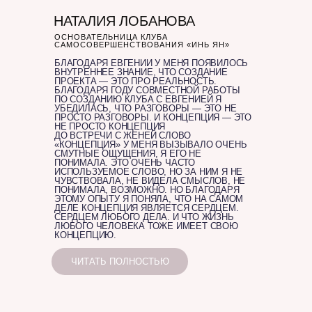
НАТАЛИЯ ЛОБАНОВА
ОСНОВАТЕЛЬНИЦА КЛУБА
САМОСОВЕРШЕНСТВОВАНИЯ «ИНЬ ЯН»
БЛАГОДАРЯ ЕВГЕНИИ У МЕНЯ ПОЯВИЛОСЬ
ВНУТРЕННЕЕ ЗНАНИЕ, ЧТО СОЗДАНИЕ
ПРОЕКТА — ЭТО ПРО РЕАЛЬНОСТЬ.
БЛАГОДАРЯ ГОДУ СОВМЕСТНОЙ РАБОТЫ
ПО СОЗДАНИЮ КЛУБА С ЕВГЕНИЕЙ Я
УБЕДИЛАСЬ, ЧТО РАЗГОВОРЫ — ЭТО НЕ
ПРОСТО РАЗГОВОРЫ. И КОНЦЕПЦИЯ — ЭТО
НЕ ПРОСТО КОНЦЕПЦИЯ
ДО ВСТРЕЧИ С ЖЕНЕЙ СЛОВО
«КОНЦЕПЦИЯ» У МЕНЯ ВЫЗЫВАЛО ОЧЕНЬ
СМУТНЫЕ ОЩУЩЕНИЯ, Я ЕГО НЕ
ПОНИМАЛА. ЭТО ОЧЕНЬ ЧАСТО
ИСПОЛЬЗУЕМОЕ СЛОВО, НО ЗА НИМ Я НЕ
ЧУВСТВОВАЛА, НЕ ВИДЕЛА СМЫСЛОВ, НЕ
ПОНИМАЛА, ВОЗМОЖНО. НО БЛАГОДАРЯ
ЭТОМУ ОПЫТУ Я ПОНЯЛА, ЧТО НА САМОМ
ДЕЛЕ КОНЦЕПЦИЯ ЯВЛЯЕТСЯ СЕРДЦЕМ.
СЕРДЦЕМ ЛЮБОГО ДЕЛА. И ЧТО ЖИЗНЬ
ЛЮБОГО ЧЕЛОВЕКА ТОЖЕ ИМЕЕТ СВОЮ
КОНЦЕПЦИЮ.
ЧИТАТЬ ПОЛНОСТЬЮ