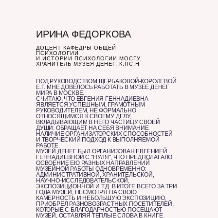
ИРИНА ФЕДОРКОВА
ДОЦЕНТ КАФЕДРЫ ОБЩЕЙ
ПСИХОЛОГИИ
И ИСТОРИИ ПСИХОЛОГИИ МОСГУ,
ХРАНИТЕЛЬ МУЗЕЯ ДЕНЕГ, К.ПС.Н
ПОД РУКОВОДСТВОМ ЩЕРБАКОВОЙ-КОРОЛЕВОЙ
Е.Г. МНЕ ДОВЕЛОСЬ РАБОТАТЬ В МУЗЕЕ ДЕНЕГ
МИРА В МОСКВЕ.
СЧИТАЮ, ЧТО ЕВГЕНИЯ ГЕННАДИЕВНА
ЯВЛЯЕТСЯ УСПЕШНЫМ, ГРАМОТНЫМ
РУКОВОДИТЕЛЕМ, НЕ ФОРМАЛЬНО
ОТНОСЯЩИМСЯ К СВОЕМУ ДЕЛУ,
ВКЛАДЫВАЮЩИМ В НЕГО ЧАСТИЦУ СВОЕЙ
ДУШИ. ОБРАЩАЕТ НА СЕБЯ ВНИМАНИЕ
НАЛИЧИЕ ОРГАНИЗАТОРСКИХ СПОСОБНОСТЕЙ
И ТВОРЧЕСКИЙ ПОДХОД К ВЫПОЛНЯЕМОЙ
РАБОТЕ.
МУЗЕЙ ДЕНЕГ БЫЛ ОРГАНИЗОВАН ЕВГЕНИЕЙ
ГЕННАДИЕВНОЙ С "НУЛЯ", ЧТО ПРЕДПОЛАГАЛО
ОСВОЕНИЕ ЕЮ РАЗНЫХ НАПРАВЛЕНИЙ
МУЗЕЙНОЙ РАБОТЫ ОДНОВРЕМЕННО:
АДМИНИСТРАТИВНОЙ, ХРАНИТЕЛЬСКОЙ,
НАУЧНО-ИССЛЕДОВАТЕЛЬСКОЙ,
ЭКСПОЗИЦИОННОЙ И Т.Д. В ИТОГЕ ВСЕГО ЗА ТРИ
ГОДА МУЗЕЙ, НЕСМОТРЯ НА СВОЮ
КАМЕРНОСТЬ И НЕБОЛЬШУЮ ЭКСПОЗИЦИЮ,
ПРИОБРЕЛ РАЗНОВОЗРАСТНЫХ ПОСЕТИТЕЛЕЙ,
КОТОРЫЕ С БЛАГОДАРНОСТЬЮ ПОСЕЩАЮТ
МУЗЕЙ, ОСТАВЛЯЯ ТЕПЛЫЕ СЛОВА В КНИГЕ