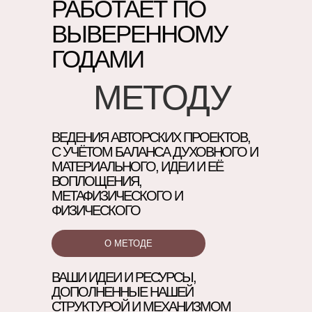
РАБОТАЕТ ПО
ВЫВЕРЕННОМУ
ГОДАМИ
МЕТОДУ
РАЗРЫВ
Действую, но не вижу
ВЕДЕНИЯ АВТОРСКИХ ПРОЕКТОВ,
связи с собой
С УЧЁТОМ БАЛАНСА ДУХОВНОГО И
МАТЕРИАЛЬНОГО, ИДЕИ И ЕЁ
ВОПЛОЩЕНИЯ,
ЗОВ
МЕТАФИЗИЧЕСКОГО И
Чувствую порыв к
ФИЗИЧЕСКОГО
созиданию, но не уверен(а)
в нём
О МЕТОДЕ
ВАШИ ИДЕИ И РЕСУРСЫ,
ПРИКОСНОВЕНИЕ
ДОПОЛНЕННЫЕ НАШЕЙ
СТРУКТУРОЙ И МЕХАНИЗМОМ
Соприкасаюсь с