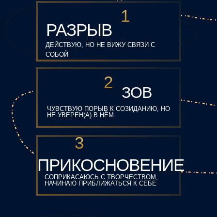
1
РАЗРЫВ
ДЕЙСТВУЮ, НО НЕ ВИЖУ СВЯЗИ С
СОБОЙ
2
ЗОВ
ЧУВСТВУЮ ПОРЫВ К СОЗИДАНИЮ, НО
НЕ УВЕРЕН(А) В НЁМ
3
ОСЬ
ПРИКОСНОВЕНИЕ
понимание себя, ключевая
СОПРИКАСАЮСЬ С ТВОРЧЕСТВОМ,
метафизическая задача
НАЧИНАЮ ПРИБЛИЖАТЬСЯ К СЕБЕ
ВЕКТОР