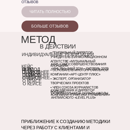
ОТЗЫВОВ
ЧИТАТЬ ПОЛНОСТЬЮ
БОЛЬШЕ ОТЗЫВОВ
МЕТОД
В ДЕЙСТВИИ
• ГЕНЕРАЛЬНЫЙ ДИРЕКТОР,
ИНДИВИДУАЛЬНЫЕ РЕАЛИЗАЦИИ
УЧРЕДИТЕЛЬ В ИНФОРМАЦИОННОМ
АГЕНТСТВЕ «МУЗЫКАЛЬНЫЙ
КЛУБ САМОСОВЕРШЕНСТВОВАНИЯ
КЕЙС
КЛОНДАЙК»
ПЕРИОД
КЕЙС
КЕЙС
«ИНЬ ЯН» (МАЙ 2024 – ОКТЯБРЬ 2025)
• ОСНОВАТЕЛЬ МНОГОПРОФИЛЬНОЙ
ПОДРОБНЕЕ
ПЕРИОД
ПОДРОБНЕЕ
ПЕРИОД
КОМПАНИИ «АРТ-ЦЕНТР ПЛЮС»
ПОДРОБНЕЕ
О КЕЙСЕ
• ЭКСПЕРТ, ОРГАНИЗАТОР
О КЕЙСЕ
О КЕЙСЕ
ТВОРЧЕСКИХ ПРОЕКТОВ
• ЧЛЕН СОЮЗА ЖУРНАЛИСТОВ
СОБСТВЕННИК И ДИРЕКТОР
РОССИИ
ОСНОВАТЕЛЬНИЦА ОНЛАЙН-ШКОЛЫ
КОМПАНИИ «ПРАКТИКИ УПРАВЛЕНИЯ»
АНГЛИЙСКОГО «LEVEL PLUS»
ПРИБЛИЖЕНИЕ К СОЗДАНИЮ МЕТОДИКИ
ЧЕРЕЗ РАБОТУ С КЛИЕНТАМИ И