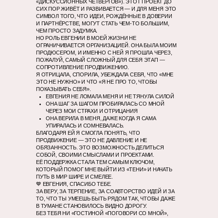
«ДИСКУССИОННЫХ ЧЕТВЕРГОВ»). ЭТОТ ПРОЕКТ ДО
СИХ ПОР ЖИВЁТ И РАЗВИВАЕТСЯ — И ДЛЯ МЕНЯ ЭТО
СИМВОЛ ТОГО, ЧТО ИДЕИ, РОЖДЁННЫЕ В ДОВЕРИИ
И ПАРТНЁРСТВЕ, МОГУТ СТАТЬ ЧЕМ-ТО БОЛЬШИМ,
ЧЕМ ПРОСТО ЗАДУМКА.
НО РОЛЬ ЕВГЕНИИ В МОЕЙ ЖИЗНИ НЕ
ОГРАНИЧИВАЕТСЯ ОРГАНИЗАЦИЕЙ. ОНА БЫЛА МОИМ
ПРОДЮСЕРОМ, И ИМЕННО С НЕЙ Я ПРОШЛА ЧЕРЕЗ,
ПОЖАЛУЙ, САМЫЙ СЛОЖНЫЙ ДЛЯ СЕБЯ ЭТАП —
СОПРОТИВЛЕНИЕ ПРОДВИЖЕНИЮ.
Я ОТРИЦАЛА, СПОРИЛА, УБЕЖДАЛА СЕБЯ, ЧТО «МНЕ
ЭТО НЕ НУЖНО» И ЧТО «Я НЕ ПРО ТО, ЧТОБЫ
ПОКАЗЫВАТЬ СЕБЯ».
ЕВГЕНИЯ НЕ ЛОМАЛА МЕНЯ И НЕ ТЯНУЛА СИЛОЙ
ОНА ШАГ ЗА ШАГОМ ПРОБИРАЛАСЬ СО МНОЙ
ЧЕРЕЗ МОИ СТРАХИ И ОТРИЦАНИЯ
ОНА ВЕРИЛА В МЕНЯ, ДАЖЕ КОГДА Я САМА
УПИРАЛАСЬ И СОМНЕВАЛАСЬ.
БЛАГОДАРЯ ЕЙ Я СМОГЛА ПОНЯТЬ, ЧТО
ПРОДВИЖЕНИЕ — ЭТО НЕ ДАВЛЕНИЕ И НЕ
ОБЯЗАННОСТЬ. ЭТО ВОЗМОЖНОСТЬ ДЕЛИТЬСЯ
СОБОЙ, СВОИМИ СМЫСЛАМИ И ПРОЕКТАМИ.
ЕЁ ПОДДЕРЖКА СТАЛА ТЕМ САМЫМ КЛЮЧОМ,
КОТОРЫЙ ПОМОГ МНЕ ВЫЙТИ ИЗ «ТЕНИ» И НАЧАТЬ
ПУТЬ В МИР ШИРЕ И СМЕЛЕЕ.
💙 ЕВГЕНИЯ, СПАСИБО ТЕБЕ.
ЗА ВЕРУ, ЗА ТЕРПЕНИЕ, ЗА СОАВТОРСТВО ИДЕЙ И ЗА
ТО, ЧТО ТЫ УМЕЕШЬ БЫТЬ РЯДОМ ТАК, ЧТОБЫ ДАЖЕ
В ТУМАНЕ СТАНОВИЛОСЬ ВИДНО ДОРОГУ.
БЕЗ ТЕБЯ НИ «ГОСТИНОЙ «ПОГОВОРИ СО МНОЙ»,