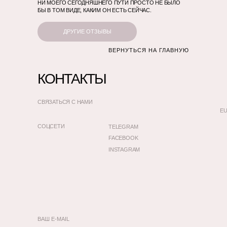
НИ МОЕГО СЕГОДНЯШНЕГО ПУТИ ПРОСТО НЕ БЫЛО
БЫ В ТОМ ВИДЕ, КАКИМ ОН ЕСТЬ СЕЙЧАС.
ДРУГИЕ ОТЗЫВЫ
ВЕРНУТЬСЯ НА ГЛАВНУЮ
КОНТАКТЫ
СВЯЗАТЬСЯ С НАМИ
EU
СОЦСЕТИ
TELEGRAM
FACEBOOK
INSTAGRAM
ВАШ E-MAIL