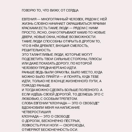
ГОВОРЮ ТО, ЧТО ВИЖУ, ОТ СЕРДЦА
ЕВГЕНИЯ — МНОГОГРАННЫЙ ЧЕЛОВЕК, РЯДОМ С НЕЙ
ЖИЗНЬ СЛОВНО НАЧИНАЕТ ОКРАШИВАТЬСЯ ЯРКИМИ
КРАСКАМИ.ЕСТЬ ТАКИЕ ЛЮДИ — РЯДОМ С НИМИ
ПРОСТО, ЯСНО, ОНИ ОТКРЫВАЮТ КАКИЕ-ТО НОВЫЕ
ДВЕРИ, НОВЫЕ ОКНА, НОВЫЕ ВОЗМОЖНОСТИ.
ТАКИЕ ЛЮДИ СПОСОБНЫ ОТКРЫТЬ В ДРУГОМ ТО,
ЧТО В НЁМ ДРЕМЛЕТ, ВНУШАЯ СМЕЛОСТЬ,
РЕШИТЕЛЬНОСТЬ.
ЭТО ТАЛАНТЛИВЫЕ ЛЮДИ, КОТОРЫЕ МОГУТ
ПОДСВЕТИТЬ ТВОИ СИЛЬНЫЕ СТОРОНЫ, ПЛЮСЫ
ИЛИ ДАЖЕ ПОКАЗАТЬ ДОРОГУ, ПО КОТОРОЙ
ЧЕЛОВЕКУ ПРЕДНAЧЕРТАНО ИДТИ.
РАНЬШЕ ВЕДЬ БЫЛИ ОРАКУЛЫ, БЫЛО МЕСТО, КУДА
МОЖНО БЫЛО ПРИЙТИ — И ПОНЯТЬ, КУДА ТЕБЕ
ИДТИ, ТОЛЬКО НЕ В КОНЦЕ ЖИЗНЕННОГО ПУТИ, А
ГОРАЗДО РАНЬШЕ.
И ТОГДА МОЖНО СДЕЛАТЬ БОЛЬШЕ ПОЛЕЗНОГО. А
ЕСЛИ ИДЁШЬ СВОЕЙ ДОРОГОЙ, ТО ДЕЛАЕШЬ ЭТО С
ЛЮБОВЬЮ, С ОСОБЫМ ТРЕПЕТОМ.
СЛОВА ЕВГЕНИИ "КЛОУНАДА — ЭТО О СВОБОДЕ"
ВДОХНОВИЛИ МЕНЯ НА НАПИСАНИЕ
ЧЕТВЕРОСТИШИЯ:
КЛОУНАДА — ЭТО О СВОБОДЕ
О ДОРОГАХ, БЕСКОНЕЧНО ПЁСТРЫХ,
ЛОВКОСТЬ РУК И НОГИ — СКОРОХОДЫ,
ОТМЕРЯЮТ БЕСКОНЕЧНОСТЬ ОСИ.