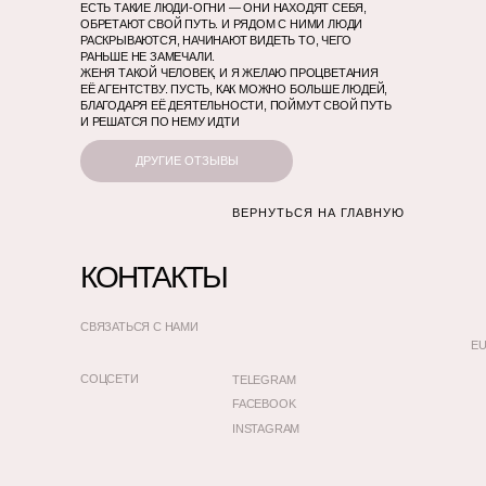
ЕСТЬ ТАКИЕ ЛЮДИ-ОГНИ — ОНИ НАХОДЯТ СЕБЯ,
ОБРЕТАЮТ СВОЙ ПУТЬ. И РЯДОМ С НИМИ ЛЮДИ
РАСКРЫВАЮТСЯ, НАЧИНАЮТ ВИДЕТЬ ТО, ЧЕГО
РАНЬШЕ НЕ ЗАМЕЧАЛИ.
ЖЕНЯ ТАКОЙ ЧЕЛОВЕК, И Я ЖЕЛАЮ ПРОЦВЕТАНИЯ
ЕЁ АГЕНТСТВУ. ПУСТЬ, КАК МОЖНО БОЛЬШЕ ЛЮДЕЙ,
БЛАГОДАРЯ ЕЁ ДЕЯТЕЛЬНОСТИ, ПОЙМУТ СВОЙ ПУТЬ
И РЕШАТСЯ ПО НЕМУ ИДТИ
ДРУГИЕ ОТЗЫВЫ
ВЕРНУТЬСЯ НА ГЛАВНУЮ
КОНТАКТЫ
СВЯЗАТЬСЯ С НАМИ
EU
СОЦСЕТИ
TELEGRAM
FACEBOOK
INSTAGRAM