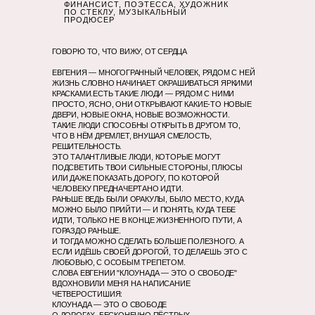
ФИНАНСИСТ, ПОЭТЕССА, ХУДОЖНИК
ПО СТЕКЛУ, МУЗЫКАЛЬНЫЙ
ПРОДЮСЕР
ГОВОРЮ ТО, ЧТО ВИЖУ, ОТ СЕРДЦА
ЕВГЕНИЯ — МНОГОГРАННЫЙ ЧЕЛОВЕК, РЯДОМ С НЕЙ
ЖИЗНЬ СЛОВНО НАЧИНАЕТ ОКРАШИВАТЬСЯ ЯРКИМИ
КРАСКАМИ.ЕСТЬ ТАКИЕ ЛЮДИ — РЯДОМ С НИМИ
ПРОСТО, ЯСНО, ОНИ ОТКРЫВАЮТ КАКИЕ-ТО НОВЫЕ
ДВЕРИ, НОВЫЕ ОКНА, НОВЫЕ ВОЗМОЖНОСТИ.
ТАКИЕ ЛЮДИ СПОСОБНЫ ОТКРЫТЬ В ДРУГОМ ТО,
ЧТО В НЁМ ДРЕМЛЕТ, ВНУШАЯ СМЕЛОСТЬ,
РЕШИТЕЛЬНОСТЬ.
ЭТО ТАЛАНТЛИВЫЕ ЛЮДИ, КОТОРЫЕ МОГУТ
ПОДСВЕТИТЬ ТВОИ СИЛЬНЫЕ СТОРОНЫ, ПЛЮСЫ
ИЛИ ДАЖЕ ПОКАЗАТЬ ДОРОГУ, ПО КОТОРОЙ
ЧЕЛОВЕКУ ПРЕДНAЧЕРТАНО ИДТИ.
РАНЬШЕ ВЕДЬ БЫЛИ ОРАКУЛЫ, БЫЛО МЕСТО, КУДА
МОЖНО БЫЛО ПРИЙТИ — И ПОНЯТЬ, КУДА ТЕБЕ
ИДТИ, ТОЛЬКО НЕ В КОНЦЕ ЖИЗНЕННОГО ПУТИ, А
ГОРАЗДО РАНЬШЕ.
И ТОГДА МОЖНО СДЕЛАТЬ БОЛЬШЕ ПОЛЕЗНОГО. А
ЕСЛИ ИДЁШЬ СВОЕЙ ДОРОГОЙ, ТО ДЕЛАЕШЬ ЭТО С
ЛЮБОВЬЮ, С ОСОБЫМ ТРЕПЕТОМ.
СЛОВА ЕВГЕНИИ "КЛОУНАДА — ЭТО О СВОБОДЕ"
ВДОХНОВИЛИ МЕНЯ НА НАПИСАНИЕ
ЧЕТВЕРОСТИШИЯ:
КЛОУНАДА — ЭТО О СВОБОДЕ