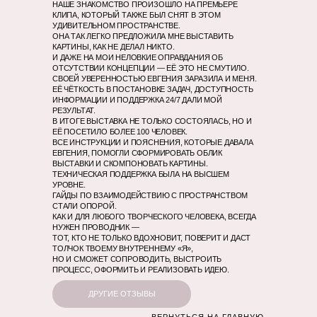
НАШЕ ЗНАКОМСТВО ПРОИЗОШЛО НА ПРЕМЬЕРЕ
КЛИПА, КОТОРЫЙ ТАКЖЕ БЫЛ СНЯТ В ЭТОМ
УДИВИТЕЛЬНОМ ПРОСТРАНСТВЕ.
ОНА ТАК ЛЕГКО ПРЕДЛОЖИЛА МНЕ ВЫСТАВИТЬ
КАРТИНЫ, КАК НЕ ДЕЛАЛ НИКТО.
И ДАЖЕ НА МОИ НЕЛОВКИЕ ОПРАВДАНИЯ ОБ
ОТСУТСТВИИ КОНЦЕПЦИИ — ЕЁ ЭТО НЕ СМУТИЛО.
СВОЕЙ УВЕРЕННОСТЬЮ ЕВГЕНИЯ ЗАРАЗИЛА И МЕНЯ.
ЕЁ ЧЁТКОСТЬ В ПОСТАНОВКЕ ЗАДАЧ, ДОСТУПНОСТЬ
ИНФОРМАЦИИ И ПОДДЕРЖКА 24/7 ДАЛИ МОЙ
РЕЗУЛЬТАТ.
В ИТОГЕ ВЫСТАВКА НЕ ТОЛЬКО СОСТОЯЛАСЬ, НО И
ЕЁ ПОСЕТИЛО БОЛЕЕ 100 ЧЕЛОВЕК.
ВСЕ ИНСТРУКЦИИ И ПОЯСНЕНИЯ, КОТОРЫЕ ДАВАЛА
ЕВГЕНИЯ, ПОМОГЛИ СФОРМИРОВАТЬ ОБЛИК
ВЫСТАВКИ И СКОМПОНОВАТЬ КАРТИНЫ.
ТЕХНИЧЕСКАЯ ПОДДЕРЖКА БЫЛА НА ВЫСШЕМ
УРОВНЕ.
ГАЙДЫ ПО ВЗАИМОДЕЙСТВИЮ С ПРОСТРАНСТВОМ
СТАЛИ ОПОРОЙ.
КАК И ДЛЯ ЛЮБОГО ТВОРЧЕСКОГО ЧЕЛОВЕКА, ВСЕГДА
НУЖЕН ПРОВОДНИК —
ТОТ, КТО НЕ ТОЛЬКО ВДОХНОВИТ, ПОВЕРИТ И ДАСТ
ТОЛЧОК ТВОЕМУ ВНУТРЕННЕМУ «Я»,
НО И СМОЖЕТ СОПРОВОДИТЬ, ВЫСТРОИТЬ
ПРОЦЕСС, ОФОРМИТЬ И РЕАЛИЗОВАТЬ ИДЕЮ.
ДРУГИЕ ОТЗЫВЫ