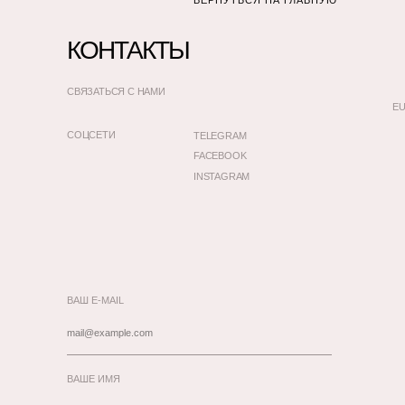
ВЕРНУТЬСЯ НА ГЛАВНУЮ
КОНТАКТЫ
СВЯЗАТЬСЯ С НАМИ
EU
СОЦСЕТИ
TELEGRAM
FACEBOOK
INSTAGRAM
ВАШ E-MAIL
ВАШЕ ИМЯ