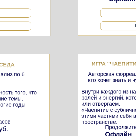
ИГРА "ЧАЕПИТ
ЕСЕДА
Авторская сюрреал
нализ по 6
кто хочет знать и 
Внутри каждого из н
ость того, что
ролей и энергий, ко
ие темы,
или отвергаем.
огие годы
«Чаепитие с субличн
этими частями себя 
асов
пространстве.
Продолжите
уб.
Офлайн