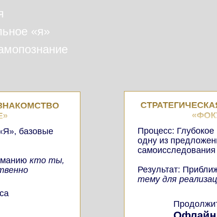
я
льное «я»
самопознание
СТРАТЕГИЧЕСКА
-ЗНАКОМСТВО
«ФОК
Е»
Процесс: Глубокое
«Я», базовые
одну из предложен
самоисследования
ниманию
кто ты,
Результат: Прибли
ственно
тему для реализа
са
Продолжит
Офлайн