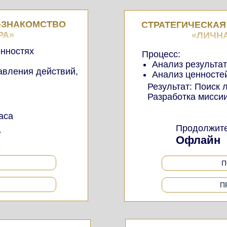
-ЗНАКОМСТВО
СТРАТЕГИЧЕСКАЯ
РА»
«ЛИЧН
енностях
Процесс:
Анализ результат
авления действий,
Анализ ценносте
Результат: Поиск 
Разработка мисси
аса
.
Продолжите
Офлайн
.
П
П