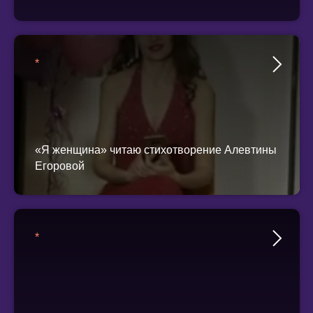
*
«Я женщина» читаю стихотворение Алевтины
Егоровой
*