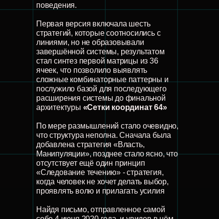
поведения.
Первая версия включала шесть
стратегий, которые соотносились с
линиями, но не образовывали
завершённой системы, результатом
стал синтез первой матрицы из 36
ячеек, что позволило выявлять
сложные комбинаторные паттерны и
послужило базой для последующего
расширения системы до финальной
архитектуры
«Сетки координат 64»
По мере размышлений стало очевидно,
что структура неполна. Сначала была
добавлена стратегия «Власть,
Манипуляции», позднее стало ясно, что
отсутствует ещё один принцип
«Следование течению» - стратегия,
когда человек не хочет делать выбор,
проявлять волю и прилагать усилия
Найдя письмо, отправленное самой
себе 4 июня 2020 года, и увидев в нём