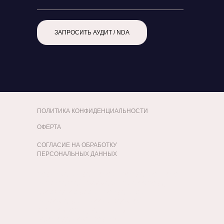
ЗАПРОСИТЬ АУДИТ / NDA
ПОЛИТИКА КОНФИДЕНЦИАЛЬНОСТИ
ОФЕРТА
СОГЛАСИЕ НА ОБРАБОТКУ
ПЕРСОНАЛЬНЫХ ДАННЫХ
СОДЕРЖАНИЕ ДАННОГО ИНФОРМАЦИОННОГО
РЕСУРСА (САЙТ WWW.AGENCY-AXIS.COM),
ВКЛЮЧАЯ ЛЮБУЮ ИНФОРМАЦИЮ И
РЕЗУЛЬТАТЫ ИНТЕЛЛЕКТУАЛЬНОЙ
ДЕЯТЕЛЬНОСТИ, ЗАЩИЩЕНЫ
ЗАКОНОДАТЕЛЬСТВОМ РФ И